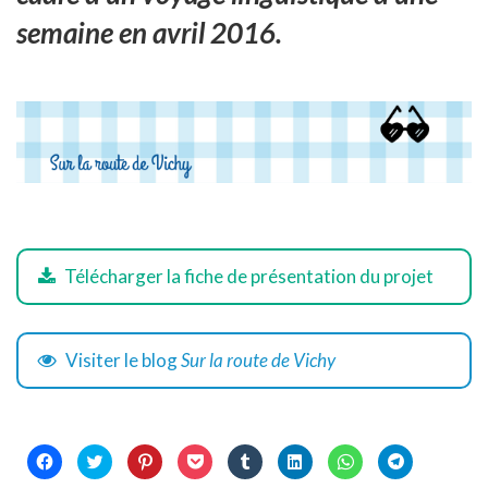
semaine en avril 2016.
Télécharger la fiche de présentation du projet
Visiter le blog
Sur la route de Vichy
Cliquez
Cliquez
Cliquez
Cliquez
Cliquez
Cliquez
Cliquez
Cliquez
pour
pour
pour
pour
pour
pour
pour
pour
partager
partager
partager
partager
partager
partager
partager
partager