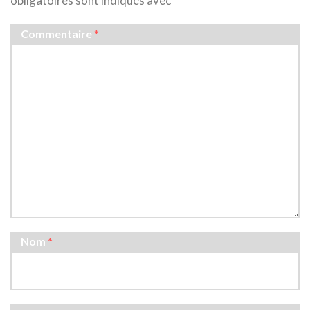
obligatoires sont indiqués avec
*
Commentaire
*
Nom
*