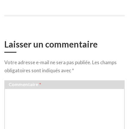
une
une
une
une
une
une
une
une
nouvelle
nouvelle
nouvelle
nouvelle
nouvelle
nouvelle
nouvelle
nouvelle
fenêtre)
fenêtre)
fenêtre)
fenêtre)
fenêtre)
fenêtre)
fenêtre)
fenêtre)
Laisser un commentaire
Votre adresse e-mail ne sera pas publiée.
Les champs
obligatoires sont indiqués avec
*
Commentaire
*