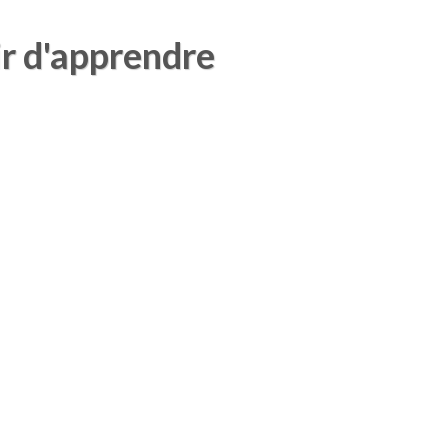
ir d'apprendre
’Europe_et_des_Aff