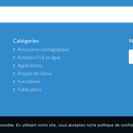
Catégories
N
Ressources pédagogiques
Activités FLE en ligne
Applications
Projets de classe
Formations
Publications
© CAVILAM - Alliance Française 2024
ssible. En utilisant notre site, vous acceptez notre politique de confide