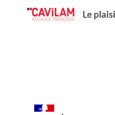
Le plais
Ministère_de_l